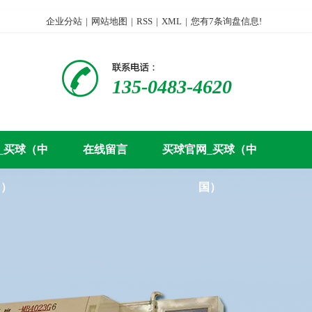
企业分站
|
网站地图
|
RSS
|
XML
|
您有
7
条询盘信息!
135-0483-4620
_买球（中
在线留言
买球官网_买球（中
国）
国）