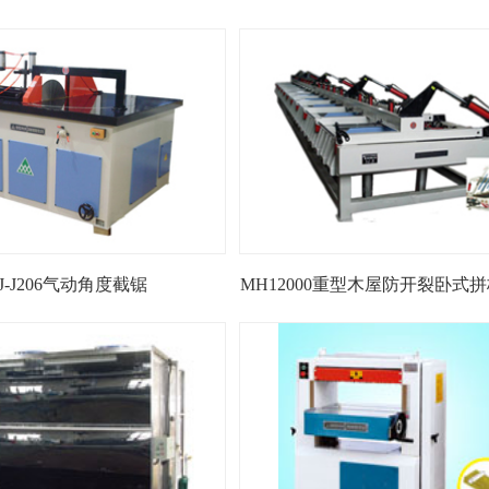
J-J206气动角度截锯
MH12000重型木屋防开裂卧式拼