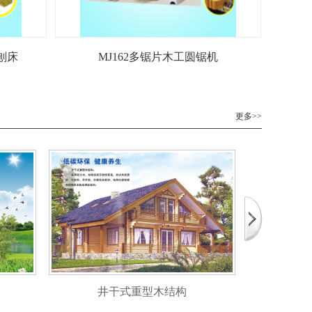
压刨床
MJ162多锯片木工圆锯机
更多>>
井干式重型木结构
梁