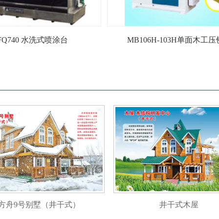
FQ740 水洗式喷涂台
MB106H-103H单面木工
方舟9号别墅（井干式）
井干式木屋