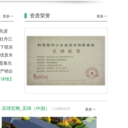
资质荣誉
更多>>
更多>>
先进
省牡丹江
下辖东
优质木
是集生
产销企
看详情】
买球官网_买球（中国）
/
COMPANY
更多>>