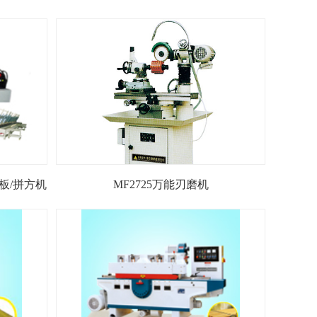
板/拼方机
MF2725万能刃磨机