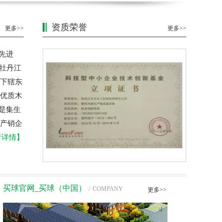
资质荣誉
更多>>
更多>>
先进
省牡丹江
下辖东
优质木
是集生
产销企
看详情】
买球官网_买球（中国）
/
COMPANY
更多>>