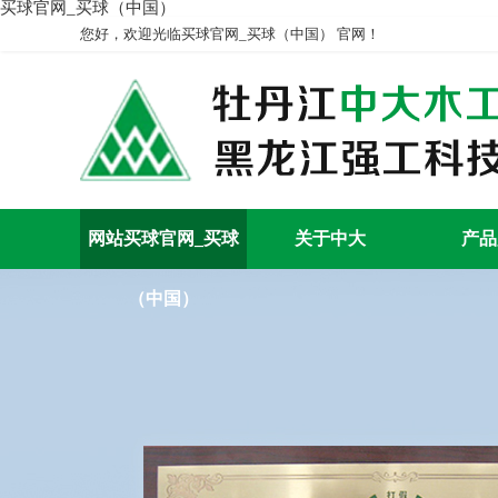
买球官网_买球（中国）
您好，欢迎光临买球官网_买球（中国） 官网！
网站买球官网_买球
关于中大
产品
（中国）