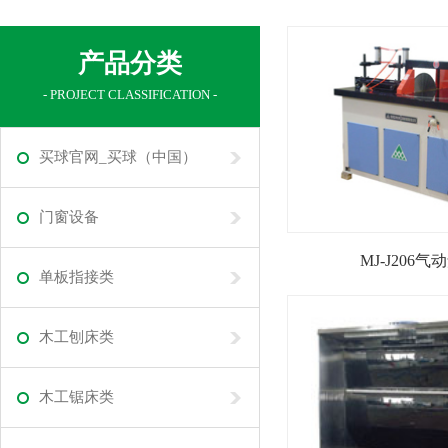
产品分类
- PROJECT CLASSIFICATION -
买球官网_买球（中国）
门窗设备
MJ-J206
单板指接类
木工刨床类
木工锯床类