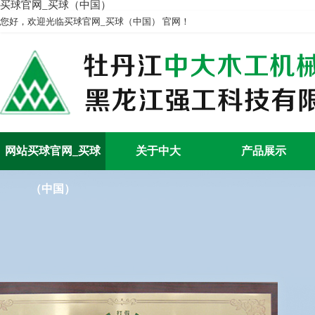
买球官网_买球（中国）
您好，欢迎光临买球官网_买球（中国） 官网！
网站买球官网_买球
关于中大
产品展示
（中国）