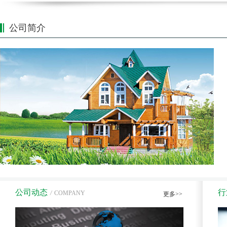
公司简介
公司动态
行
/
COMPANY
更多>>