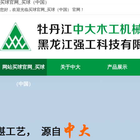
买球官网_买球（中国）
您好，欢迎光临买球官网_买球（中国） 官网！
网站买球官网_买球
关于中大
产品展示
（中国）