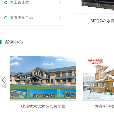
木工铣床类
查看更多产品
MFQ740 
案例中心
被动式木结构综合教学楼
方舟9号