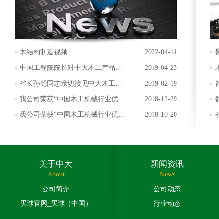
木结构制造视频
2022-04-14
中国工程院院长对中大木工产品给
2019-04-23
予好评
省长孙尧同志亲切接见中大木工总
2019-02-19
经理
我公司荣获“中国木工机械行业优秀
2018-12-29
实木加工机械生产企业”称号
我公司荣获“中国木工机械行业优秀
2018-10-20
科技创新企业”称号
关于中大
新闻资讯
About
News
公司简介
公司动态
买球官网_买球（中国）
行业动态