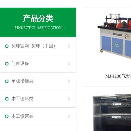
产品分类
- PROJECT CLASSIFICATION -
买球官网_买球（中国）
门窗设备
MJ-J206
单板指接类
木工刨床类
木工锯床类