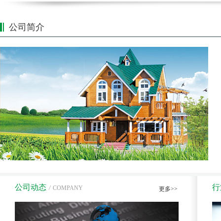
公司简介
公司动态
行
/
COMPANY
更多>>