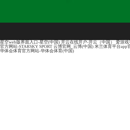
星空web版界面入口-星空(中国)
开云在线开户-开云（中国）
爱游戏
官方网站-STARSKY SPORT
云博官网_云博(中国)
米兰体育平台app
华体会体育官方网站-华体会体育(中国)